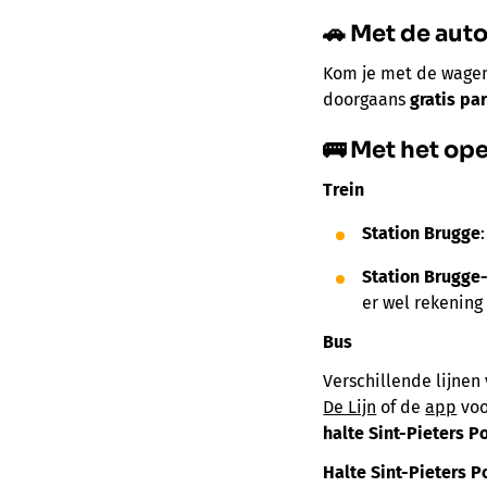
🚗 Met de aut
Kom je met de wagen
doorgaans
gratis pa
🚌 Met het op
Trein
Station Brugge
Station Brugge-
er wel rekening
Bus
Verschillende lijnen
De Lijn
of de
app
voo
halte Sint-Pieters 
Halte Sint-Pieters 