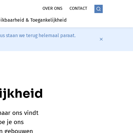
OVER ONS
CONTACT
ikbaarheid & Toegankelijkheid
tus staan we terug helemaal paraat.
ijkheid
naar ons vindt
oe je ons
en gebouwen