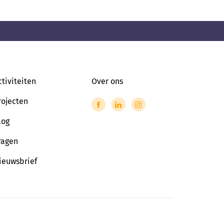
ctiviteiten
Over ons
rojecten
log
ragen
ieuwsbrief