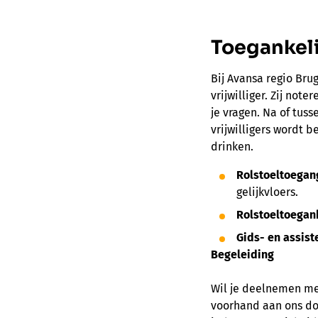
Toegankel
Bij Avansa regio Bru
vrijwilliger. Zij no
je vragen. Na of tuss
vrijwilligers wordt 
drinken.
Rolstoeltoegan
gelijkvloers.
Rolstoeltoegank
Gids- en assis
Begeleiding
Wil je deelnemen met
voorhand aan ons doo