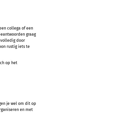
een collega of een
n beantwoorden graag
e volledig door
on rustig iets te
ich op het
gen je wel om dit op
organiseren en met