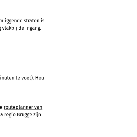
omliggende straten is
g vlakbij de ingang.
minuten te voet). Hou
de
routeplanner van
a regio Brugge zijn