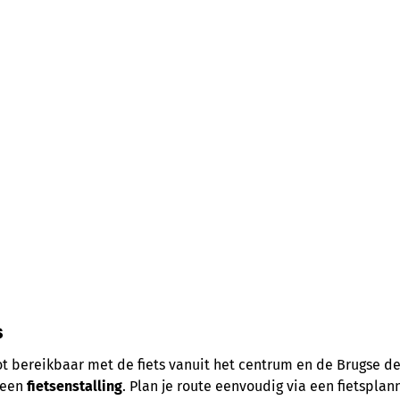
s
lot bereikbaar met de fiets vanuit het centrum en de Brugse 
s een
fietsenstalling
. Plan je route eenvoudig via een fietsplan