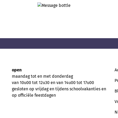
open
A
maandag tot en met donderdag
P
van 10u00 tot 12u30 en van 14u00 tot 17u00
gesloten op vrijdag en tijdens schoolvakanties en
B
op officiële feestdagen
V
N