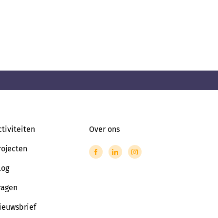
ctiviteiten
Over ons
rojecten
log
ragen
ieuwsbrief