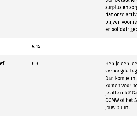
surplus en zor
dat onze activ
blijven voor 
en solidair ge
€ 15
ef
€ 3
Heb je een lee
verhoogde te
Dan kom je in
komen voor het
je alle info? G
OCMW of het S
jouw buurt.