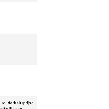
 solidariteitsprijs?
rijwillig een