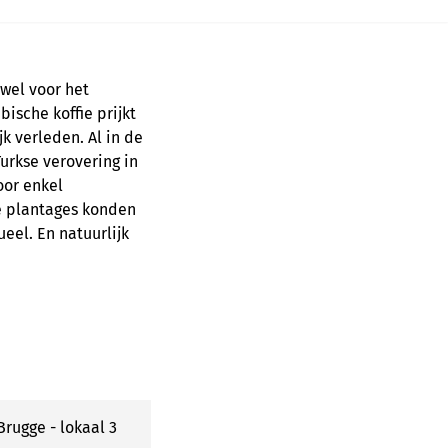
owel voor het
bische koffie prijkt
jk verleden. Al in de
urkse verovering in
oor enkel
e plantages konden
ueel. En natuurlijk
rugge - lokaal 3