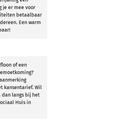
g je er mee voor
iteiten betaalbaar
iedereen. Een warm
baar!
floon of een
gemoetkoming?
 aanmerking
 kansentarief. Wil
a dan langs bij het
ociaal Huis in