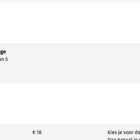
gge
an 5
€ 18
Kies je voor de
Dan betaal je v