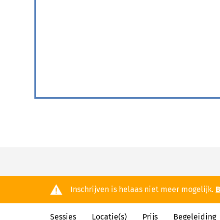
Inschrijven is helaas niet meer mogelijk.
B
Sessies
Locatie(s)
Prijs
Begeleiding