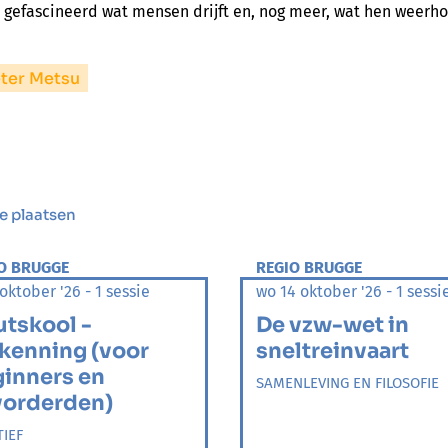
en gefascineerd wat mensen drijft en, nog meer, wat hen weer
eter Metsu
e plaatsen
O BRUGGE
REGIO BRUGGE
oktober '26 - 1 sessie
wo 14 oktober '26 - 1 sessi
tskool -
De vzw-wet in
kenning (voor
sneltreinvaart
inners en
SAMENLEVING EN FILOSOFIE
vorderden)
TIEF