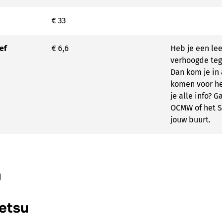
€ 33
ef
€ 6,6
Heb je een lee
verhoogde te
Dan kom je in
komen voor het
je alle info? G
OCMW of het S
jouw buurt.
g
etsu