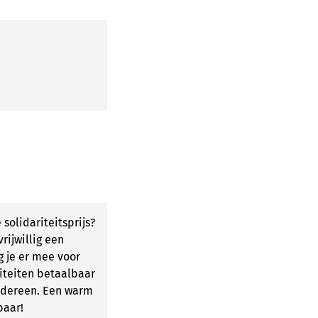
 solidariteitsprijs?
rijwillig een
g je er mee voor
iteiten betaalbaar
iedereen. Een warm
baar!