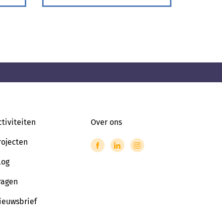
ctiviteiten
Over ons
rojecten
log
ragen
ieuwsbrief