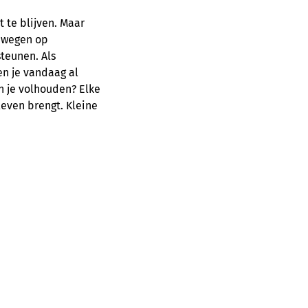
 te blijven. Maar
Bewegen op
steunen. Als
en je vandaag al
n je volhouden? Elke
leven brengt. Kleine