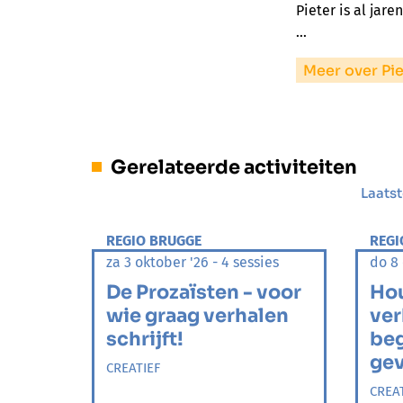
Pieter is al jar
…
Meer over Pi
Gerelateerde activiteiten
Laatst
REGIO BRUGGE
REGI
za 3 oktober '26 - 4 sessies
do 8 
De Prozaïsten - voor
Hou
wie graag verhalen
ver
schrijft!
beg
ge
CREATIEF
CREA