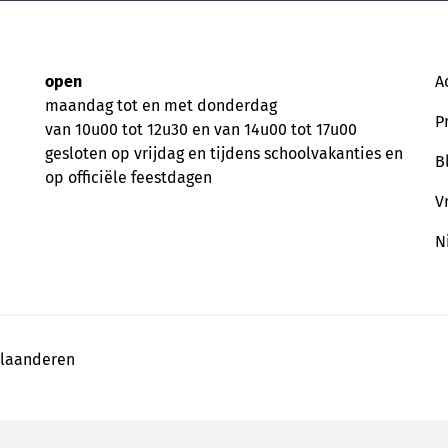
open
A
maandag tot en met donderdag
P
van 10u00 tot 12u30 en van 14u00 tot 17u00
gesloten op vrijdag en tijdens schoolvakanties en
B
op officiële feestdagen
V
N