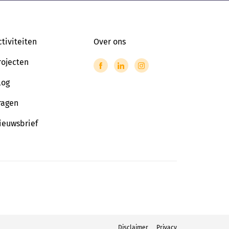
ctiviteiten
Over ons
rojecten
log
ragen
ieuwsbrief
Disclaimer
Privacy