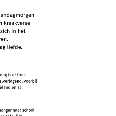
 maandagmorgen
om kraakverse
zich in het
ren.
g liefde.
ag is er fruit.
elverlagend, voorbij
pelend en al
 honger naar school