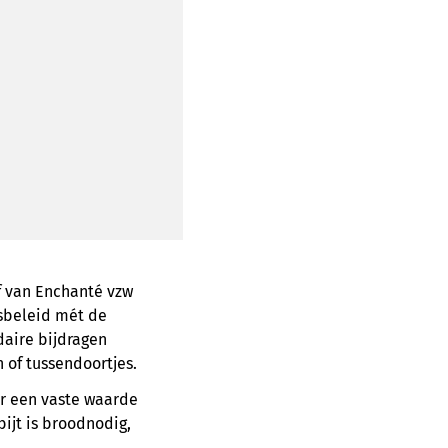
ef van Enchanté vzw
sbeleid mét de
daire bijdragen
 of tussendoortjes.
aar een vaste waarde
bijt is broodnodig,