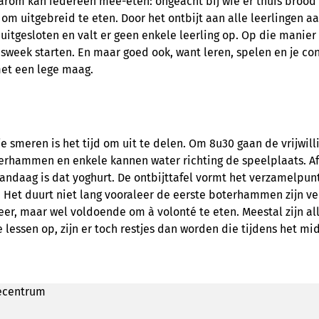
arom kan iedereen mee-eten: ongeacht bij wie er thuis brood o
s om uitgebreid te eten. Door het ontbijt aan alle leerlingen a
 uitgesloten en valt er geen enkele leerling op. Op die manie
sweek starten. En maar goed ook, want leren, spelen en je co
t een lege maag.
e smeren is het tijd om uit te delen. Om 8u30 gaan de vrijwill
terhammen en enkele kannen water richting de speelplaats. Af
 vandaag is dat yoghurt. De ontbijttafel vormt het verzamelpun
. Het duurt niet lang vooraleer de eerste boterhammen zijn v
er, maar wel voldoende om à volonté te eten. Meestal zijn 
e lessen op, zijn er toch restjes dan worden die tijdens het 