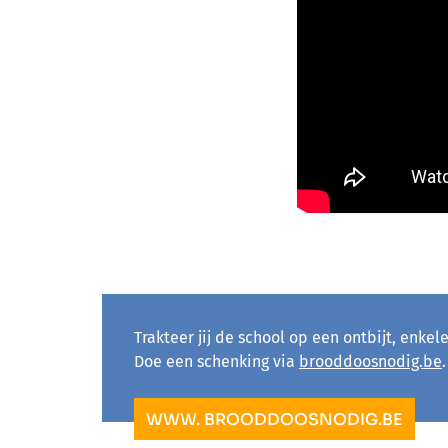
Trakteer jij de school op een ontbijt, enkel
Doe een schenking via
brooddoosnodig.be
.
WWW. BROODDOOSNODIG.BE