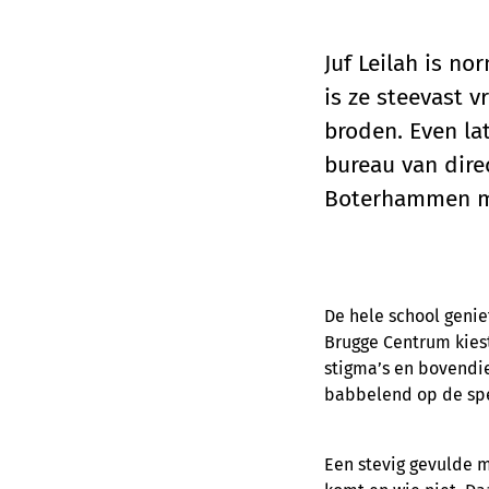
Juf Leilah is n
is ze steevast 
broden. Even lat
bureau van dir
Boterhammen met
De hele school geniet
Brugge Centrum kiest
stigma’s en bovendie
babbelend op de spe
Een stevig gevulde m