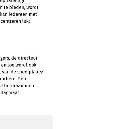
p tafel ligt,
an te bieden, wordt
r kan iedereen met
ncentreren lukt
igers, de directeur
 en toe wordt ook
t van de speelplaats:
erorberd. Eén
alle boterhammen
middagmaal