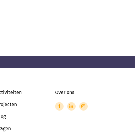
ctiviteiten
Over ons
rojecten
log
ragen