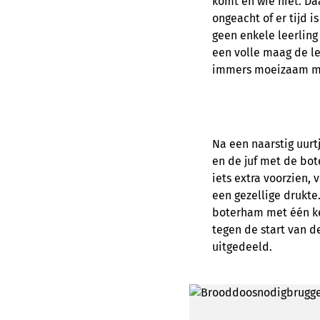
komt en wie niet. Da
ongeacht of er tijd i
geen enkele leerling
een volle maag de le
immers moeizaam me
Na een naarstig uurtj
en de juf met de bo
iets extra voorzien,
een gezellige drukte
boterham met één ke
tegen de start van d
uitgedeeld.