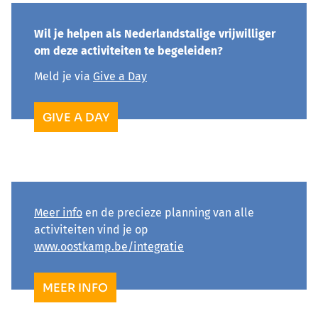
Wil je helpen als Nederlandstalige vrijwilliger
om deze activiteiten te begeleiden?
Meld je via
Give a Day
GIVE A DAY
Meer info
en de precieze planning van alle
activiteiten vind je op
www.oostkamp.be/integratie
MEER INFO