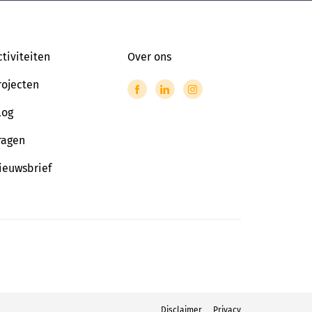
ctiviteiten
Over ons
rojecten
log
ragen
ieuwsbrief
Disclaimer
Privacy