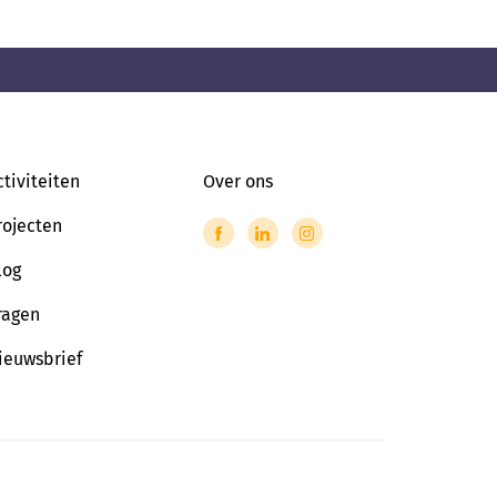
ctiviteiten
Over ons
rojecten
log
ragen
ieuwsbrief