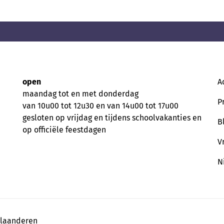
open
A
maandag tot en met donderdag
P
van 10u00 tot 12u30 en van 14u00 tot 17u00
gesloten op vrijdag en tijdens schoolvakanties en
B
op officiële feestdagen
V
N