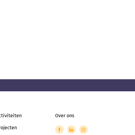
ctiviteiten
Over ons
rojecten