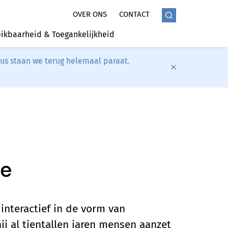
OVER ONS
CONTACT
ikbaarheid & Toegankelijkheid
tus staan we terug helemaal paraat.
he
nteractief in de vorm van
j al tientallen jaren mensen aanzet