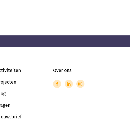
ctiviteiten
Over ons
rojecten
log
ragen
ieuwsbrief