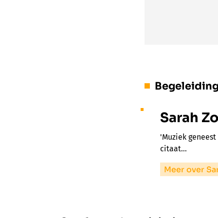
Begeleidin
Sarah Z
'Muziek geneest 
citaat…
Meer over Sa