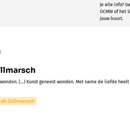
je alle info? G
OCMW of het S
jouw buurt.
g
ollmarsch
wonden. (...) Kunst geneest wonden. Met name de liefde heelt
rah Zollmarsch