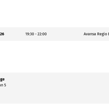
'26
19:30 - 22:00
Avansa Regio B
gge
an 5