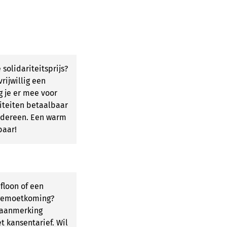
 solidariteitsprijs?
rijwillig een
g je er mee voor
iteiten betaalbaar
iedereen. Een warm
baar!
floon of een
gemoetkoming?
 aanmerking
 kansentarief. Wil