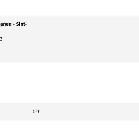
anen - Sint-
13
€ 0