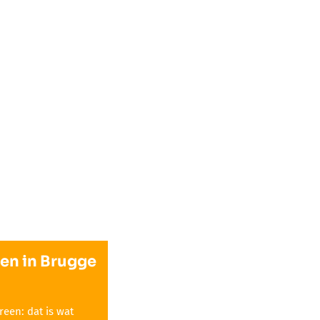
n in Brugge
een: dat is wat