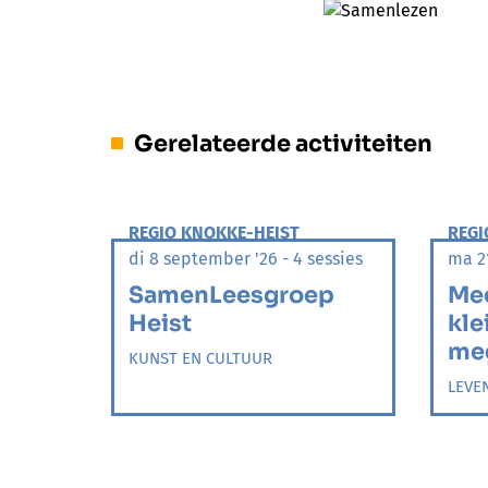
Gerelateerde activiteiten
REGIO KNOKKE-HEIST
REGI
di 8 september '26 - 4 sessies
ma 21
SamenLeesgroep
Me
Heist
kle
meg
KUNST EN CULTUUR
LEVE