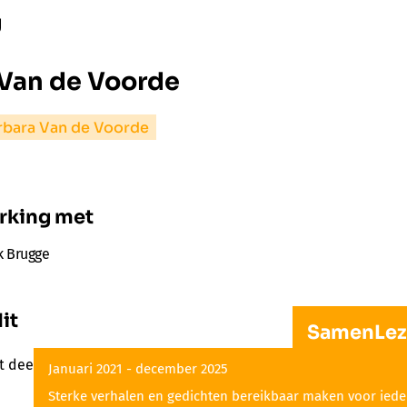
g
 Van de Voorde
rbara Van de Voorde
rking met
k Brugge
it
SamenLeze
t deel uit van het project SamenLezen in Brugge
Januari 2021 - december 2025
Sterke verhalen en gedichten bereikbaar maken voor ieder