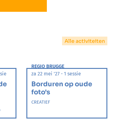
Alle activiteiten
REGIO BRUGGE
sie
za 22 mei '27 - 1 sessie
de
Borduren op oude
foto's
CREATIEF
D