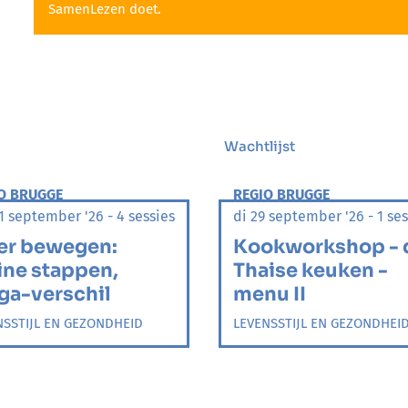
SamenLezen doet.
Wachtlijst
O BRUGGE
REGIO BRUGGE
 september '26 - 4 sessies
di 29 september '26 - 1 ses
er bewegen:
Kookworkshop - 
ine stappen,
Thaise keuken -
a-verschil
menu II
NSSTIJL EN GEZONDHEID
LEVENSSTIJL EN GEZONDHEI